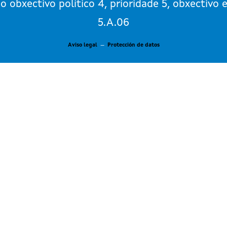
o obxectivo político 4, prioridade 5, obxectivo 
5.A.06
Aviso legal
—
Protección de datos