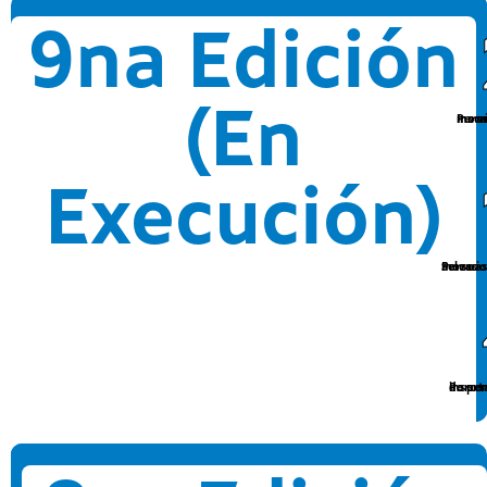
9na Edición
(En
Persoas mozas 
Execución)
Persoas mozas S
Porcentaxe de perso