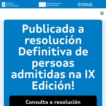
Publicada a
resolución
Definitiva de
persoas
admitidas na IX
Edición!
Consulta a resolución