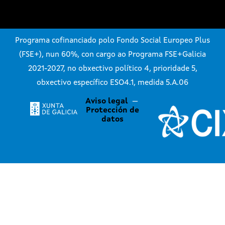
Programa cofinanciado polo Fondo Social Europeo Plus
(FSE+), nun 60%, con cargo ao Programa FSE+Galicia
2021-2027, no obxectivo político 4, prioridade 5,
obxectivo específico ESO4.1, medida 5.A.06
Aviso legal
—
Protección de
datos