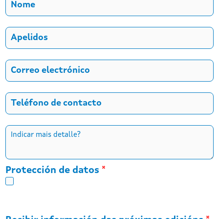
Apelidos
*
Correo electrónico
*
Teléfono de contacto
*
Quere incorporar mais detalle?
*
Protección de datos
*
Teño lido a información básica sobre a protección de
datos persoais que se enlaza a continuación e consinto o
tratamento.