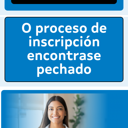
O proceso de
inscripción
encontrase
pechado