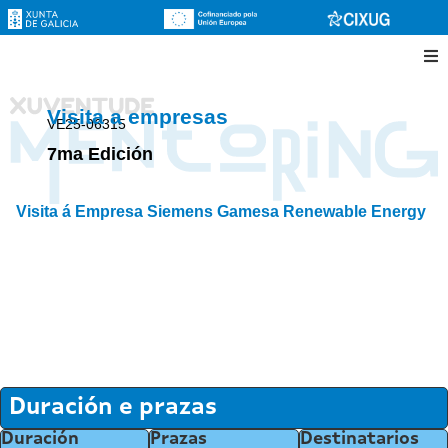
Visita a empresas
VE25-06315
7ma Edición
Visita á Empresa Siemens Gamesa Renewable Energy
Duración e prazas
Duración
Prazas
Destinatarios