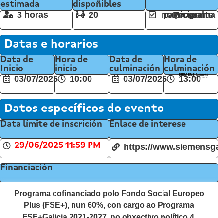
estimada
dispoñibles
3 horas
20
Persoal participante no programa
Datas e horarios
Data de
Hora de
Data de
Hora de
Inicio
inicio
culminación
culminación
03/07/2025
10:00
03/07/2025
13:00
Datos específicos do evento
Data límite de inscrición
Enlace de interese
29/06/2025 11:59 PM
https://www.siemensg
Financiación
Programa cofinanciado polo Fondo Social Europeo
Plus (FSE+), nun 60%, con cargo ao Programa
FSE+Galicia 2021-2027, no obxectivo político 4,