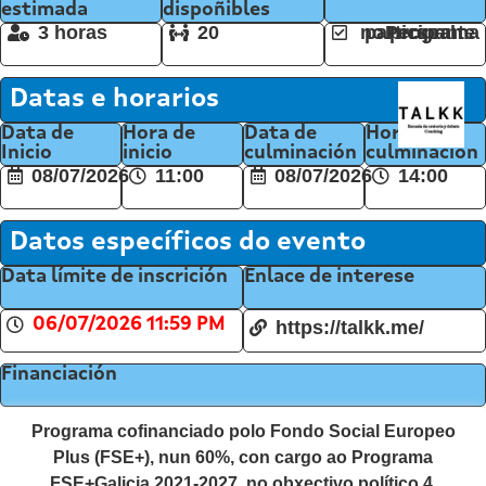
estimada
dispoñibles
3 horas
20
Persoal participante no programa
Datas e horarios
Data de
Hora de
Data de
Hora de
Inicio
inicio
culminación
culminación
08/07/2026
11:00
08/07/2026
14:00
Datos específicos do evento
Data límite de inscrición
Enlace de interese
06/07/2026 11:59 PM
https://talkk.me/
Financiación
Programa cofinanciado polo Fondo Social Europeo
Plus (FSE+), nun 60%, con cargo ao Programa
FSE+Galicia 2021-2027, no obxectivo político 4,