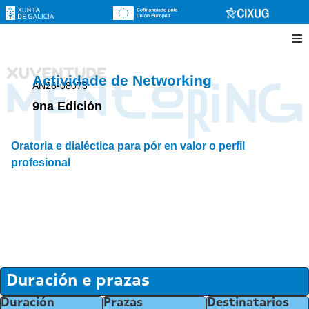
Actividade de Networking
AN26-08073
9na Edición
Oratoria e dialéctica para pór en valor o perfil
profesional
Duración e prazas
Duración
Prazas
Destinatarios