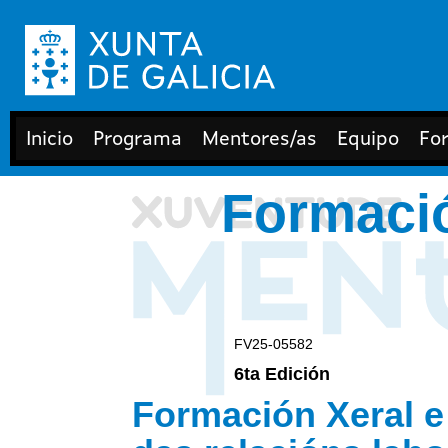
Inicio
Programa
Mentores/as
Equipo
Fo
Formació
FV25-05582
6ta Edición
Formación Xeral e