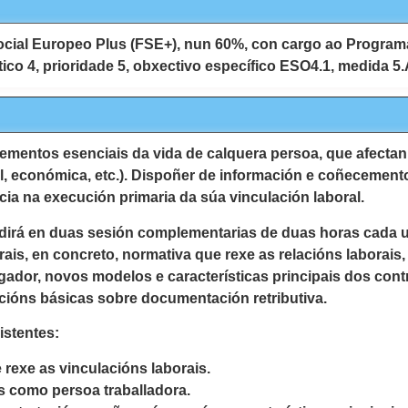
cial Europeo Plus (FSE+), nun 60%, con cargo ao Programa
tico 4, prioridade 5, obxectivo específico ESO4.1, medida 5
lementos esenciais da vida de calquera persoa, que afectan 
cial, económica, etc.). Dispoñer de información e coñecement
cia na execución primaria da súa vinculación laboral.
vidirá en duas sesión complementarias de duas horas cada u
rais, en concreto, normativa que rexe as relacións laborais
gador, novos modelos e características principais dos cont
ocións básicas sobre documentación retributiva.
istentes:
rexe as vinculacións laborais.
s como persoa traballadora.