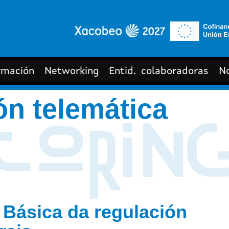
rmación
Networking
Entid. colaboradoras
No
n telemática
 Básica da regulación