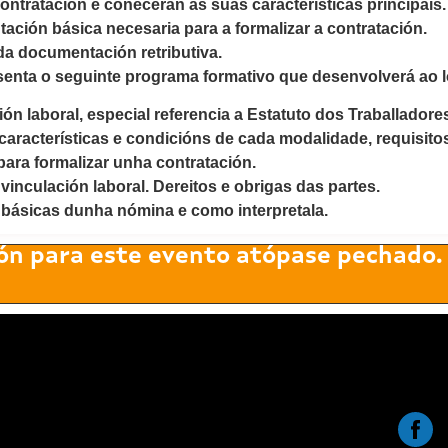
tratación e coñecerán as súas características principais.
ción básica necesaria para a formalizar a contratación.
a documentación retributiva.
esenta o seguinte
programa
formativo que desenvolverá ao 
ón laboral, especial referencia a Estatuto dos Traballadore
características e condicións de cada modalidade, requisito
para formalizar unha contratación.
inculación laboral. Dereitos e obrigas das partes.
 básicas dunha nómina e como interpretala.
ón para este evento atópase pechado.