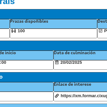
rais
Prazas dispoñibles
Dest
100
P
de inicio
Data de culminación
:00
20/02/2025
o
Enlace de interese
https://xm.formar.cix