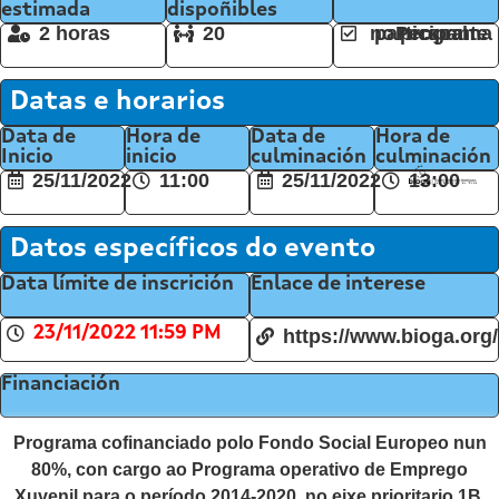
estimada
dispoñibles
2 horas
20
Persoal participante no programa
Datas e horarios
Data de
Hora de
Data de
Hora de
Inicio
inicio
culminación
culminación
25/11/2022
11:00
25/11/2022
13:00
Datos específicos do evento
Data límite de inscrición
Enlace de interese
23/11/2022 11:59 PM
https://www.bioga.org/
Financiación
Programa cofinanciado polo Fondo Social Europeo nun
80%, con cargo ao Programa operativo de Emprego
Xuvenil para o período 2014-2020, no eixe prioritario 1B,