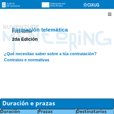
Formación telemática
FV22-02059
2da Edición
¿Qué necesitas saber sobre a túa contratación?
Contratos e normativas
Duración e prazas
Duración
Prazas
Destinatarios