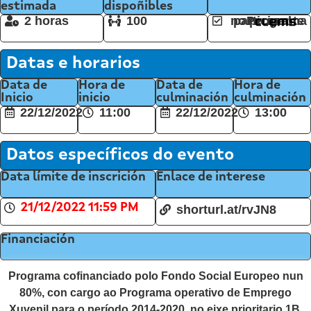
estimada
dispoñibles
2 horas
100
Persoal participante no programa
Datas e horarios
Data de
Hora de
Data de
Hora de
Inicio
inicio
culminación
culminación
22/12/2022
11:00
22/12/2022
13:00
Datos específicos do evento
Data límite de inscrición
Enlace de interese
21/12/2022 11:59 PM
shorturl.at/rvJN8
Financiación
Programa cofinanciado polo Fondo Social Europeo nun
80%, con cargo ao Programa operativo de Emprego
Xuvenil para o período 2014-2020, no eixe prioritario 1B,