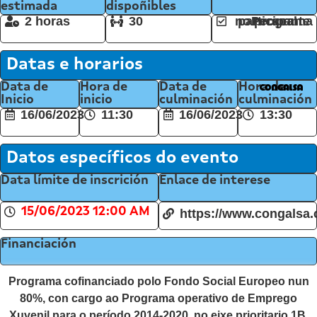
estimada
dispoñibles
2 horas
30
Persoal participante no programa
Datas e horarios
Data de
Hora de
Data de
Hora de
Inicio
inicio
culminación
culminación
16/06/2023
11:30
16/06/2023
13:30
Datos específicos do evento
Data límite de inscrición
Enlace de interese
15/06/2023 12:00 AM
https://www.congalsa
Financiación
Programa cofinanciado polo Fondo Social Europeo nun
80%, con cargo ao Programa operativo de Emprego
Xuvenil para o período 2014-2020, no eixe prioritario 1B,