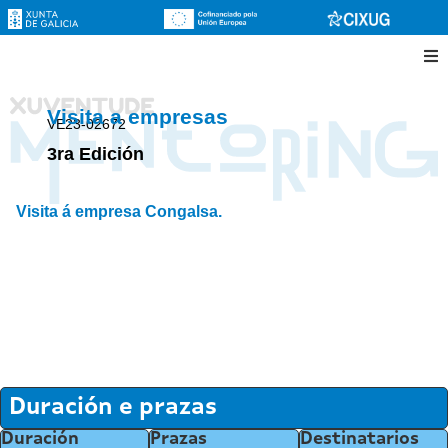
Visita a empresas
VE23-02672
3ra Edición
Visita á empresa Congalsa.
Duración e prazas
Duración
Prazas
Destinatarios