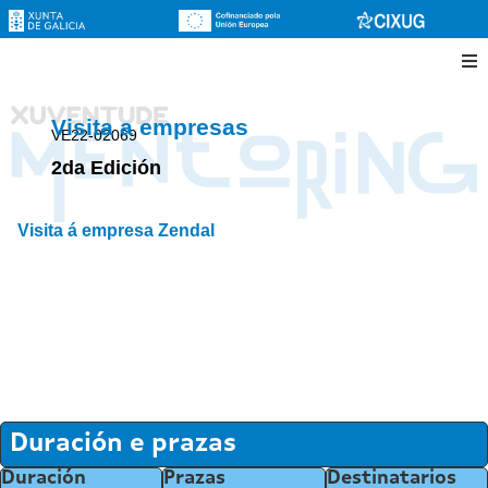
Visita a empresas
VE22-02069
2da Edición
Visita á empresa Zendal
Duración e prazas
Duración
Prazas
Destinatarios