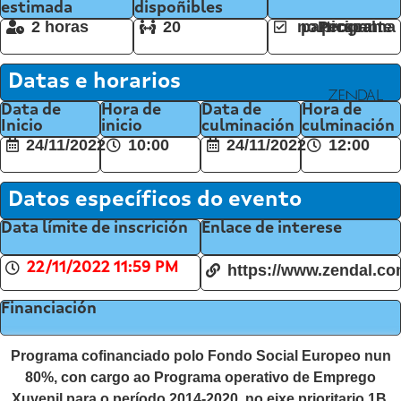
estimada
dispoñibles
2 horas
20
Persoal participante no programa
Datas e horarios
Data de
Hora de
Data de
Hora de
Inicio
inicio
culminación
culminación
24/11/2022
10:00
24/11/2022
12:00
Datos específicos do evento
Data límite de inscrición
Enlace de interese
22/11/2022 11:59 PM
https://www.zendal.co
Financiación
Programa cofinanciado polo Fondo Social Europeo nun
80%, con cargo ao Programa operativo de Emprego
Xuvenil para o período 2014-2020, no eixe prioritario 1B,