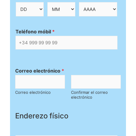
o
o
d
*
e
n
t
i
Teléfono móbil
*
f
i
c
a
c
i
ó
Correo electrónico
*
n
*
Correo electrónico
Confirmar el correo
electrónico
Enderezo físico