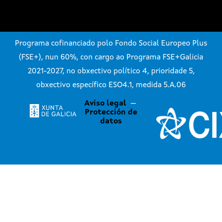
Programa cofinanciado polo Fondo Social Europeo Plus
(FSE+), nun 60%, con cargo ao Programa FSE+Galicia
2021-2027, no obxectivo político 4, prioridade 5,
obxectivo específico ESO4.1, medida 5.A.06
Aviso legal
—
Protección de
datos