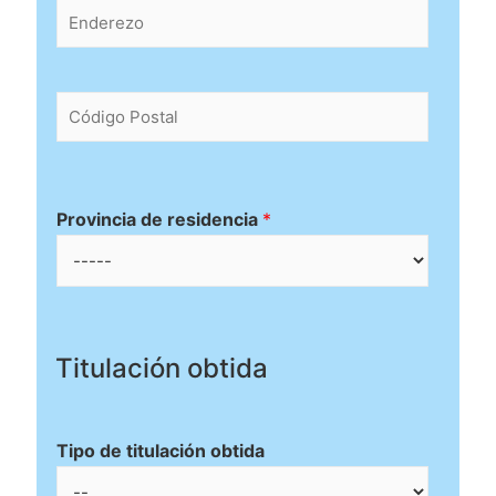
E
n
d
e
r
C
e
ó
z
d
o
i
*
g
o
Provincia de residencia
*
P
o
s
t
a
l
Titulación obtida
*
Tipo de titulación obtida