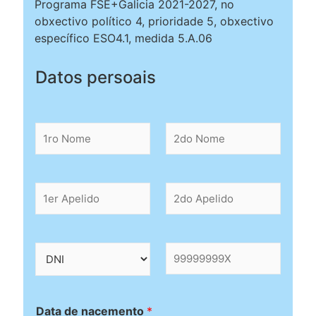
Programa FSE+Galicia 2021-2027, no
obxectivo político 4, prioridade 5, obxectivo
específico ESO4.1, medida 5.A.06
Datos persoais
1
2
r
d
o
o
N
N
o
o
1
2
m
m
e
d
e
e
r
o
*
A
A
p
p
T
D
e
e
i
N
l
l
p
I
i
i
o
*
d
d
i
Data de nacemento
*